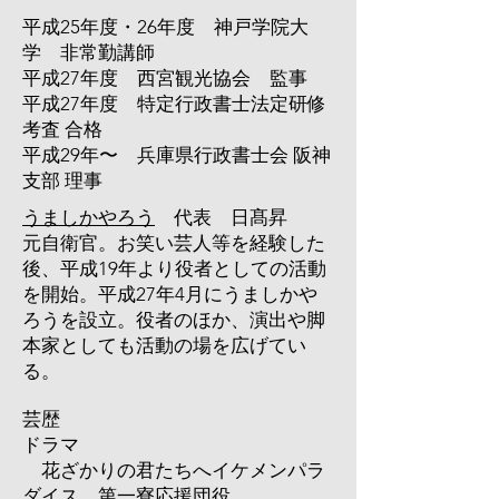
平成25年度・26年度 神戸学院大
学 非常勤講師
平成27年度 西宮観光協会 監事
平成27年度 特定行政書士法定研修
考査 合格
平成29年〜 兵庫県行政書士会 阪神
支部 理事
うましかやろう
代表 日髙昇
元自衛官。お笑い芸人等を経験した
後、平成19年より役者としての活動
を開始。平成27年4月にうましかや
ろうを設立。役者のほか、演出や脚
本家としても活動の場を広げてい
る。
芸歴
ドラマ
花ざかりの君たちへイケメンパラ
ダイス 第一寮応援団役